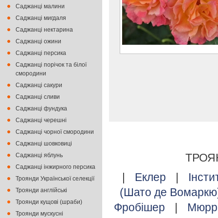
Саджанці малини
Саджанці мигдаля
Саджанці нектарина
Саджанці ожини
Саджанці персика
Саджанці порічок та білої
смородини
Саджанці сакури
Саджанці сливи
Саджанці фундука
Саджанці черешні
Саджанці чорної смородини
Саджанці шовковиці
ТРОЯ
Саджанці яблунь
Саджанці інжирного персика
|
Еклер
|
Інсти
Троянди Української селекції
(Шато де Вомаркю
Троянди англійські
Троянди кущові (шраби)
Фробішер
|
Мюрр
Троянди мускусні