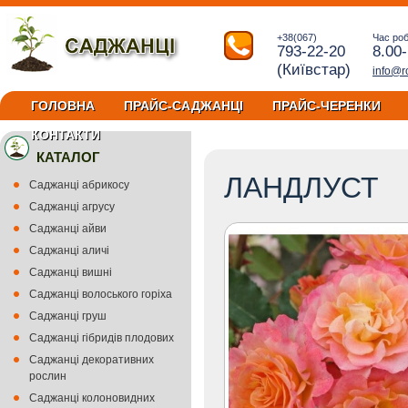
+38(067)
Час ро
793-22-20
8.00
(Київстар)
info@r
ГОЛОВНА
ПРАЙС-САДЖАНЦІ
ПРАЙС-ЧЕРЕНКИ
КОНТАКТИ
КАТАЛОГ
ЛАНДЛУСТ
Саджанці абрикосу
Саджанці агрусу
Саджанці айви
Саджанці аличі
Саджанці вишні
Саджанці волоського горіха
Саджанці груш
Саджанці гібридів плодових
Саджанці декоративних
рослин
Саджанці колоновидних