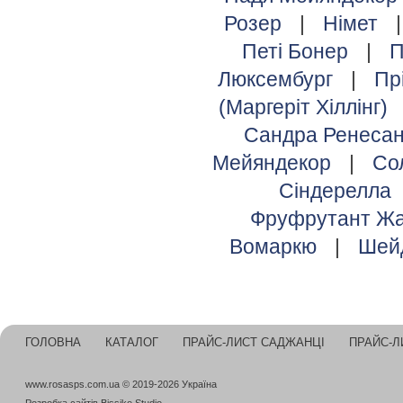
Розер
|
Німет
Петі Бонер
|
П
Люксембург
|
Пр
(Маргеріт Хіллінг)
Сандра Ренеса
Мейяндекор
|
Со
Сіндерелла
Фруфрутант Жа
Вомаркю
|
Шей
ГОЛОВНА
КАТАЛОГ
ПРАЙС-ЛИСТ САДЖАНЦІ
ПРАЙС-Л
www.rosasps.com.ua © 2019-2026 Україна