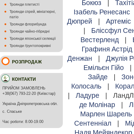
Бокюз
|
Тахіт
Троянди плетисті
Ізабель Ренесанс
Троянди спрей, мініатюрні,
патіо
Дюпрей
|
Артеміс
Троянди флорибунда
|
Бліссфул С
Троянди чайно-гібридні
Вестерленд
|
Троянди японської селекції
Троянди ґрунтопокривні
Графиня Астрід
Денжан
|
Джулія 
РОЗПРОДАЖ
Емільєн Гійо
|
Зайде
|
Зо
КОНТАКТИ
Колосаль
|
Кора
ПРИЙОМ ЗАМОВЛЕНЬ
+38(067) 793-22-20 (Київстар)
|
Ладуре
|
ЛандЛ
де Молінар
|
Л
Україна Дніпропетровська обл.
с. Спаське
Марлен Шарель
Час роботи: 8.00-19.00
Сентенніал
|
Мі
Надя Мейяндекор