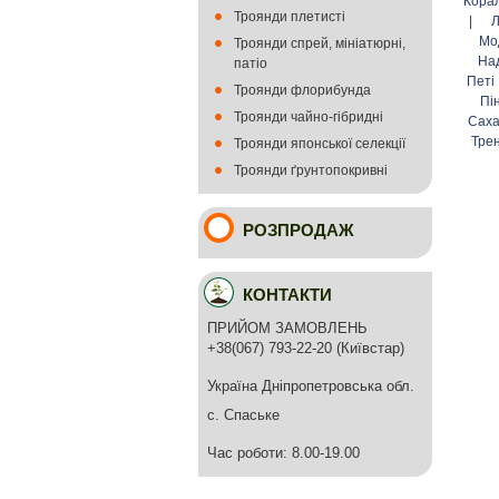
Кора
Троянди плетисті
|
Л
Мо
Троянди спрей, мініатюрні,
На
патіо
Петі
Троянди флорибунда
Пі
Троянди чайно-гібридні
Сах
Тре
Троянди японської селекції
Троянди ґрунтопокривні
РОЗПРОДАЖ
КОНТАКТИ
ПРИЙОМ ЗАМОВЛЕНЬ
+38(067) 793-22-20 (Київстар)
Україна Дніпропетровська обл.
с. Спаське
Час роботи: 8.00-19.00