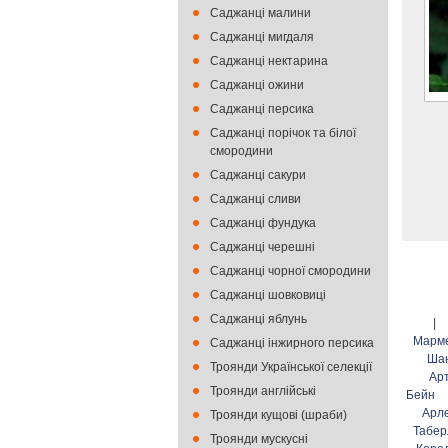
Саджанці малини
Саджанці мигдаля
Саджанці нектарина
Саджанці ожини
Саджанці персика
Саджанці порічок та білої
смородини
Саджанці сакури
Саджанці сливи
Саджанці фундука
Саджанці черешні
Саджанці чорної смородини
Саджанці шовковиці
Саджанці яблунь
|
Марм
Саджанці інжирного персика
Ша
Троянди Української селекції
Ар
Троянди англійські
Бейн
Арл
Троянди кущові (шраби)
Табер
Троянди мускусні