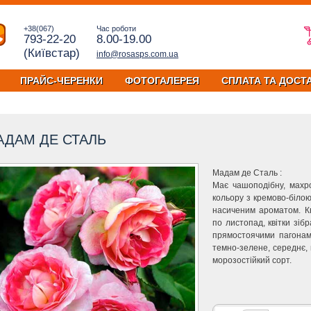
+38(067)
Час роботи
793-22-20
8.00-19.00
(Київстар)
info@rosasps.com.ua
ПРАЙС-ЧЕРЕНКИ
ФОТОГАЛЕРЕЯ
СПЛАТА ТА ДОСТ
АДАМ ДЕ СТАЛЬ
Мадам де Сталь :
Має чашоподібну, махро
кольору з кремово-біло
насиченим ароматом. Кв
по листопад, квітки зіб
прямостоячими пагонами
темно-зелене, середнє, 
морозостійкий сорт.