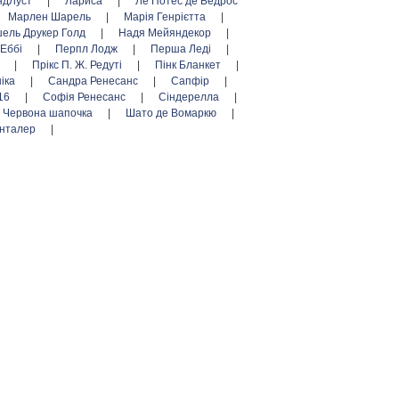
ндЛуст
|
Лариса
|
Ле Потес де Бедрос
Марлен Шарель
|
Марія Генрієтта
|
ель Друкер Голд
|
Надя Мейяндекор
|
 Еббі
|
Перпл Лодж
|
Перша Леді
|
г
|
Прікс П. Ж. Редуті
|
Пінк Бланкет
|
ніка
|
Сандра Ренесанс
|
Сапфір
|
16
|
Софія Ренесанс
|
Сіндерелла
|
Червона шапочка
|
Шато де Вомаркю
|
нталер
|