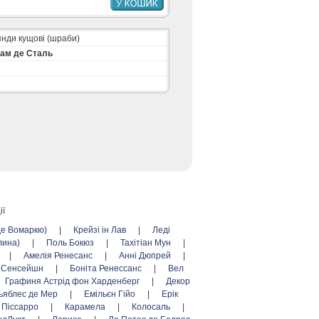
нди кущові (шраби)
ам де Сталь
ії
де Вомаркю)
|
Крейзі ін Лав
|
Леді
лина)
|
Поль Бокюз
|
Тахітіан Мун
|
|
Амелія Ренесанс
|
Анні Дюпрей
|
л Сенсейшн
|
Боніта Ренессанс
|
Вел
Графиня Астрід фон Харденберг
|
Декор
ьяблес де Мер
|
Емільєн Гійо
|
Ерік
 Піссарро
|
Карамела
|
Колосаль
|