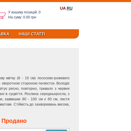
UA
RU
У кошику позицій: 0
На суму: 0.00 грн
АВКА
НАШІ СТАТТІ
ву квітку (8 - 10 см) лососево-рожевого
ю зворотною стороною пелюсток. Володіє
ітує рясно, повторно, тривало з червня
рані в суцвіття. Рослина середньоросла, з
, заввишки 80 - 100 см х 60 см, листя
матове. Стійкість до захворювань висока,
Продано