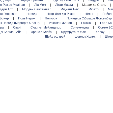
л Дрифт
|
Кордес бріліант
|
Курфюрстин Софі
|
Ладуре
|
Ла
я Роз де Молінар
|
Ліа Меж
|
Лікар Масад
|
Мадам де Сталь
|
дерн Арт
|
Морден Сентенніал
|
Міднайт Блю
|
Мірато
|
Міш
дя Ренесанс
|
Невада
|
Нотр-Дам-дю-Розер
|
Німет
|
Пейслі
 Бонер
|
Поль Нерон
|
Попкорн
|
Принцеса Сібіла де Люксембур
нк Невада (Маргеріт Хіллінг)
|
Розоман Жанон
|
Рококо
|
Роял Бо
ара
|
Свані
|
Скарлет Мейяндекор
|
Соле-е-луна
|
Сомме 20
нді Бебілон Айз
|
Френсіс Блейз
|
Фруфрутант Жакі
|
Хелоу
|
Шейд оф грей
|
Шерлок Холмс
|
Штер