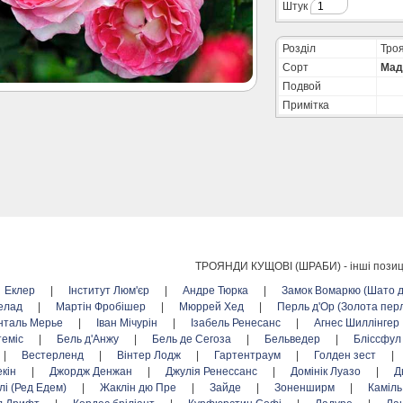
Штук
Розділ
Троя
Сорт
Мад
Подвой
Примітка
ТРОЯНДИ КУЩОВІ (ШРАБИ) -
інші позиц
Еклер
|
Інститут Люм'єр
|
Андре Тюрка
|
Замок Вомаркю (Шато 
елад
|
Мартін Фробішер
|
Мюррей Хед
|
Перль д'Ор (Золота пер
нталь Мерье
|
Іван Мічурін
|
Ізабель Ренесанс
|
Агнес Шиллінгер
теміс
|
Бель д'Анжу
|
Бель де Сегоза
|
Бельведер
|
Бліссфу
|
Вестерленд
|
Вінтер Лодж
|
Гартентраум
|
Голден зест
|
екін
|
Джордж Денжан
|
Джулія Ренессанс
|
Домінік Луазо
|
Д
лі (Ред Едем)
|
Жаклін дю Пре
|
Зайде
|
Зоненширм
|
Каміль