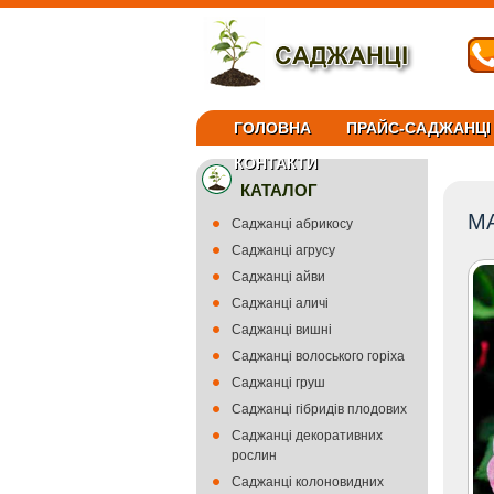
ГОЛОВНА
ПРАЙС-САДЖАНЦІ
КОНТАКТИ
КАТАЛОГ
М
Саджанці абрикосу
Саджанці агрусу
Саджанці айви
Саджанці аличі
Саджанці вишні
Саджанці волоського горіха
Саджанці груш
Саджанці гібридів плодових
Саджанці декоративних
рослин
Саджанці колоновидних