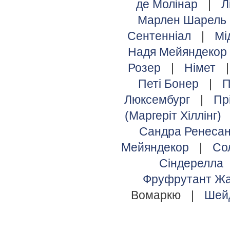
де Молінар
|
Л
Марлен Шарель
Сентенніал
|
Мі
Надя Мейяндекор
Розер
|
Німет
Петі Бонер
|
П
Люксембург
|
Пр
(Маргеріт Хіллінг)
Сандра Ренеса
Мейяндекор
|
Со
Сіндерелла
Фруфрутант Жа
Вомаркю
|
Шей