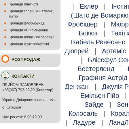
Троянди плетисті
|
Еклер
|
Інсти
Троянди спрей, мініатюрні,
(Шато де Вомаркю
патіо
Фробішер
|
Мюрр
Троянди флорибунда
Троянди чайно-гібридні
Бокюз
|
Тахіт
Троянди японської селекції
Ізабель Ренесанс
Троянди ґрунтопокривні
Дюпрей
|
Артеміс
|
Бліссфул С
РОЗПРОДАЖ
Вестерленд
|
КОНТАКТИ
Графиня Астрід
ПРИЙОМ ЗАМОВЛЕНЬ
Денжан
|
Джулія 
+38(067) 793-22-20 (Київстар)
Емільєн Гійо
|
Україна Дніпропетровська обл.
Зайде
|
Зо
с. Спаське
Колосаль
|
Кора
Час роботи: 8.00-19.00
|
Ладуре
|
ЛандЛ