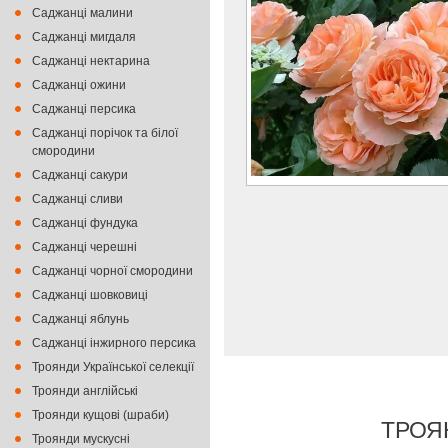
Саджанці малини
Саджанці мигдаля
Саджанці нектарина
Саджанці ожини
Саджанці персика
Саджанці порічок та білої
смородини
Саджанці сакури
Саджанці сливи
Саджанці фундука
Саджанці черешні
Саджанці чорної смородини
Саджанці шовковиці
Саджанці яблунь
Саджанці інжирного персика
Троянди Української селекції
Троянди англійські
Троянди кущові (шраби)
ТРОЯ
Троянди мускусні