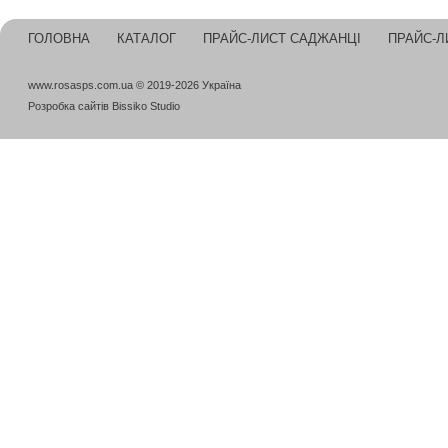
ГОЛОВНА
КАТАЛОГ
ПРАЙС-ЛИСТ САДЖАНЦІ
ПРАЙС-Л
www.rosasps.com.ua © 2019-2026 Україна
Розробка сайтів
Bissiko Studio