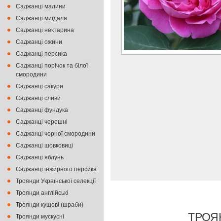
Саджанці малини
Саджанці мигдаля
Саджанці нектарина
Саджанці ожини
Саджанці персика
Саджанці порічок та білої
смородини
Саджанці сакури
Саджанці сливи
Саджанці фундука
Саджанці черешні
Саджанці чорної смородини
Саджанці шовковиці
Саджанці яблунь
Саджанці інжирного персика
Троянди Української селекції
Троянди англійські
Троянди кущові (шраби)
ТРОЯ
Троянди мускусні