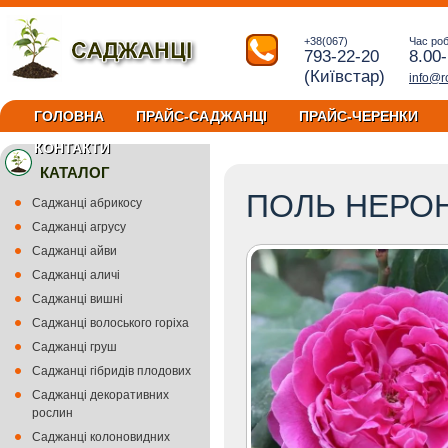
+38(067)
Час ро
793-22-20
8.00
(Київстар)
info@r
ГОЛОВНА
ПРАЙС-САДЖАНЦІ
ПРАЙС-ЧЕРЕНКИ
КОНТАКТИ
КАТАЛОГ
ПОЛЬ НЕРО
Саджанці абрикосу
Саджанці агрусу
Саджанці айви
Саджанці аличі
Саджанці вишні
Саджанці волоського горіха
Саджанці груш
Саджанці гібридів плодових
Саджанці декоративних
рослин
Саджанці колоновидних