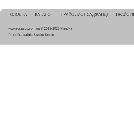
ГОЛОВНА
КАТАЛОГ
ПРАЙС-ЛИСТ САДЖАНЦІ
ПРАЙС-Л
www.rosasps.com.ua © 2019-2026 Україна
Розробка сайтів
Bissiko Studio