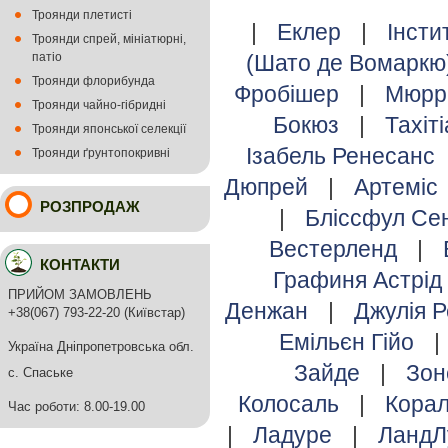
Троянди плетисті
|
Еклер
|
Інсти
Троянди спрей, мініатюрні,
патіо
(Шато де Вомаркю
Троянди флорибунда
Фробішер
|
Мюрр
Троянди чайно-гібридні
Бокюз
|
Тахіт
Троянди японської селекції
Ізабель Ренесанс
Троянди ґрунтопокривні
Дюпрей
|
Артеміс
РОЗПРОДАЖ
|
Бліссфул С
Вестерленд
|
КОНТАКТИ
Графиня Астрід
ПРИЙОМ ЗАМОВЛЕНЬ
Денжан
|
Джулія 
+38(067) 793-22-20 (Київстар)
Емільєн Гійо
|
Україна Дніпропетровська обл.
Зайде
|
Зо
с. Спаське
Колосаль
|
Кора
Час роботи: 8.00-19.00
|
Ладуре
|
ЛандЛ