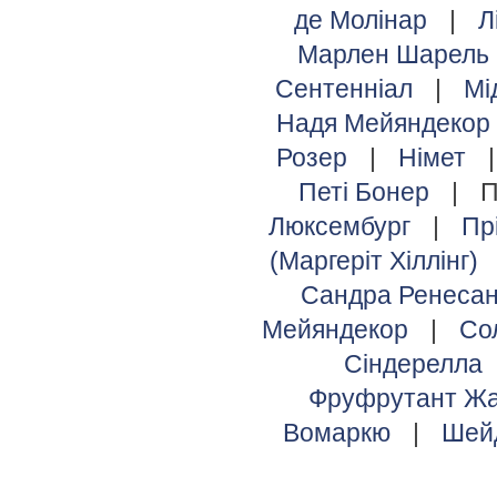
де Молінар
|
Л
Марлен Шарель
Сентенніал
|
Мі
Надя Мейяндекор
Розер
|
Німет
Петі Бонер
|
П
Люксембург
|
Пр
(Маргеріт Хіллінг)
Сандра Ренеса
Мейяндекор
|
Со
Сіндерелла
Фруфрутант Жа
Вомаркю
|
Шей