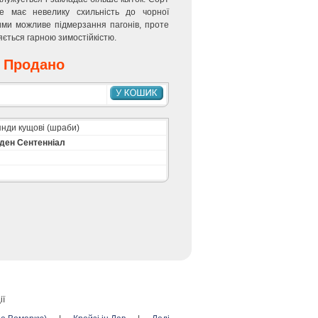
ле має невелику схильність до чорної
зими можливе підмерзання пагонів, проте
яється гарною зимостійкістю.
Продано
нди кущові (шраби)
ден Сентенніал
ії