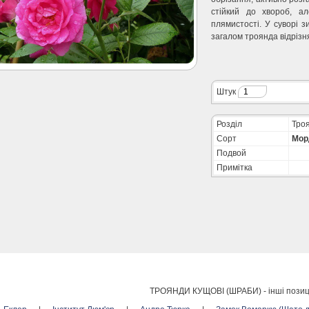
стійкий до хвороб, а
плямистості. У суворі 
загалом троянда відрізн
Штук
Розділ
Троя
Сорт
Мор
Подвой
Примітка
ТРОЯНДИ КУЩОВІ (ШРАБИ) -
інші позиц