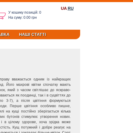
UA
RU
У кошику позицій: 0
На суму: 0.00 грн
АВКА
НАШІ СТАТТІ
 праву вважається одним із найкращих
нд. Його махрові квітки спочатку мають
нок, який з часом світлішає до яскраво-
ваються як поодинці, так і в суцвіттях до
по 3-7), а після цвітіння формуються
лоди. Перше цвітіння особливо пишне,
лі на кущі постійно зберігається кілька
ялих бутонів стимулює утворення нових.
 і в цілому здорове, хоча зрідка може
стість. Кущ потужний і добре реагує на
алужується і закладає більше квіток. Сорт