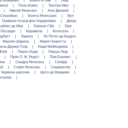
де Вомаркю)
|
Крейзі ін Лав
|
Леді
лина)
|
Поль Бокюз
|
Тахітіан Мун
|
|
Амелія Ренесанс
|
Анні Дюпрей
|
л Сенсейшн
|
Боніта Ренессанс
|
Вел
Графиня Астрід фон Харденберг
|
Декор
ьяблес де Мер
|
Емільєн Гійо
|
Ерік
 Піссарро
|
Карамела
|
Колосаль
|
ндЛуст
|
Лариса
|
Ле Потес де Бедрос
Марлен Шарель
|
Марія Генрієтта
|
ель Друкер Голд
|
Надя Мейяндекор
|
 Еббі
|
Перпл Лодж
|
Перша Леді
|
г
|
Прікс П. Ж. Редуті
|
Пінк Бланкет
|
ніка
|
Сандра Ренесанс
|
Сапфір
|
16
|
Софія Ренесанс
|
Сіндерелла
|
Червона шапочка
|
Шато де Вомаркю
|
нталер
|