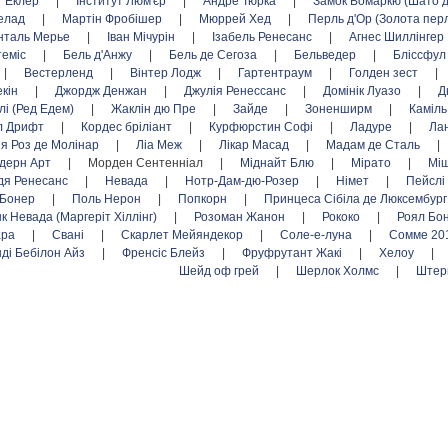
Еклер
|
Інститут Люм'єр
|
Андре Тюрка
|
Замок Вомаркю (Шато 
елад
|
Мартін Фробішер
|
Мюррей Хед
|
Перль д'Ор (Золота пер
нталь Мерье
|
Іван Мічурін
|
Ізабель Ренесанс
|
Агнес Шиллінгер
теміс
|
Бель д'Анжу
|
Бель де Сегоза
|
Бельведер
|
Бліссфу
|
Вестерленд
|
Вінтер Лодж
|
Гартентраум
|
Голден зест
|
екін
|
Джордж Денжан
|
Джулія Ренессанс
|
Домінік Луазо
|
Д
лі (Ред Едем)
|
Жаклін дю Пре
|
Зайде
|
Зоненширм
|
Каміль
л Дрифт
|
Кордес бріліант
|
Курфюрстин Софі
|
Ладуре
|
Ла
я Роз де Молінар
|
Ліа Меж
|
Лікар Масад
|
Мадам де Сталь
|
дерн Арт
|
Морден Сентенніал
|
Міднайт Блю
|
Мірато
|
Міш
дя Ренесанс
|
Невада
|
Нотр-Дам-дю-Розер
|
Німет
|
Пейслі
 Бонер
|
Поль Нерон
|
Попкорн
|
Принцеса Сібіла де Люксембур
нк Невада (Маргеріт Хіллінг)
|
Розоман Жанон
|
Рококо
|
Роял Бо
ара
|
Свані
|
Скарлет Мейяндекор
|
Соле-е-луна
|
Сомме 20
нді Бебілон Айз
|
Френсіс Блейз
|
Фруфрутант Жакі
|
Хелоу
|
Шейд оф грей
|
Шерлок Холмс
|
Штер