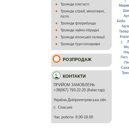
|
Троянди плетисті
Марм
Ша
Троянди спрей, мініатюрні,
Ар
патіо
Бейн
Троянди флорибунда
Арл
Троянди чайно-гібридні
Табер
Кора
Троянди японської селекції
|
Л
Троянди ґрунтопокривні
Мо
На
Петі
РОЗПРОДАЖ
Пі
Сах
Тре
КОНТАКТИ
ПРИЙОМ ЗАМОВЛЕНЬ
+38(067) 793-22-20 (Київстар)
Україна Дніпропетровська обл.
с. Спаське
Час роботи: 8.00-19.00