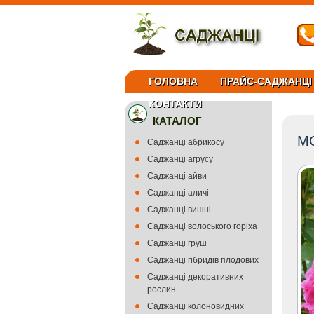
ГОЛОВНА
ПРАЙС-САДЖАНЦІ
КОНТАКТИ
КАТАЛОГ
М
Саджанці абрикосу
Саджанці агрусу
Саджанці айви
Саджанці аличі
Саджанці вишні
Саджанці волоського горіха
Саджанці груш
Саджанці гібридів плодових
Саджанці декоративних
рослин
Саджанці колоновидних