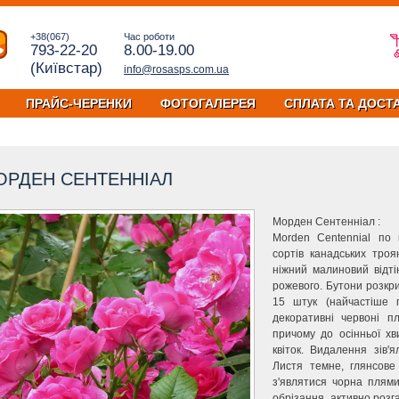
+38(067)
Час роботи
793-22-20
8.00-19.00
(Київстар)
info@rosasps.com.ua
ПРАЙС-ЧЕРЕНКИ
ФОТОГАЛЕРЕЯ
СПЛАТА ТА ДОСТ
ОРДЕН СЕНТЕННІАЛ
Морден Сентенніал :
Morden Centennial по
сортів канадських троя
ніжний малиновий відті
рожевого. Бутони розкри
15 штук (найчастіше 
декоративні червоні п
причому до осінньої хви
квіток. Видалення зів'
Листя темне, глянсове
з'являтися чорна плями
обрізання, активно розг