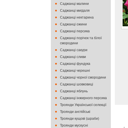
Саджанці малини
Саджанці мигдаля
Саджанці нектарина
Саджанці ожини
Саджанці персика
Саджанці порічок та білої
смородини
Саджанці сакури
Саджанці сливи
Саджанці фундука
Саджанці черешні
Саджанці чорної смородини
Саджанці шовковиці
Саджанці яблунь
Саджанці інжирного персика
Троянди Української селекції
Троянди англійські
Троянди кущові (шраби)
Троянди мускусні