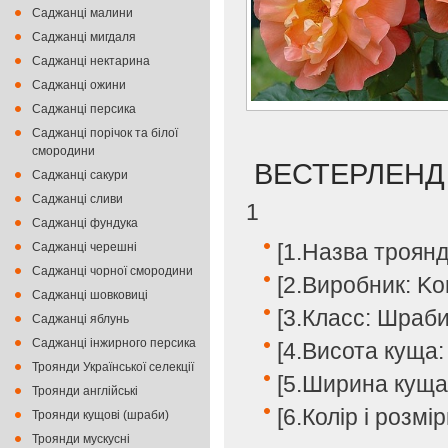
Саджанці малини
Саджанці мигдаля
Саджанці нектарина
Саджанці ожини
Саджанці персика
Саджанці порічок та білої
смородини
ВЕСТЕРЛЕНД
Саджанці сакури
Саджанці сливи
1
Саджанці фундука
[1.Назва троянд
Саджанці черешні
Саджанці чорної смородини
[2.Виробник: Ko
Саджанці шовковиці
[3.Класс: Шраб
Саджанці яблунь
Саджанці інжирного персика
[4.Висота куща:
Троянди Української селекції
[5.Ширина куща:
Троянди англійські
[6.Колір і розмі
Троянди кущові (шраби)
Троянди мускусні