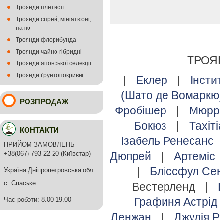
Троянди плетисті
Троянди спрей, мініатюрні,
патіо
Троянди флорибунда
Троянди чайно-гібридні
ТРОЯ
Троянди японської селекції
Троянди ґрунтопокривні
|
Еклер
|
Інсти
(Шато де Вомаркю
РОЗПРОДАЖ
Фробішер
|
Мюрр
Бокюз
|
Тахіт
КОНТАКТИ
Ізабель Ренесанс
ПРИЙОМ ЗАМОВЛЕНЬ
+38(067) 793-22-20 (Київстар)
Дюпрей
|
Артеміс
|
Бліссфул С
Україна Дніпропетровська обл.
с. Спаське
Вестерленд
|
Графиня Астрід
Час роботи: 8.00-19.00
Денжан
|
Джулія 