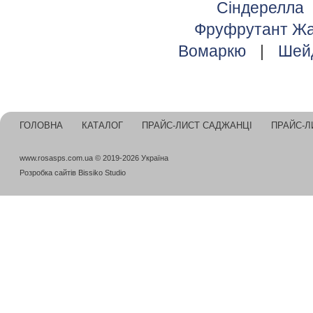
Сіндерелла
Фруфрутант Жа
Вомаркю
|
Шей
ГОЛОВНА
КАТАЛОГ
ПРАЙС-ЛИСТ САДЖАНЦІ
ПРАЙС-Л
www.rosasps.com.ua © 2019-2026 Україна
Розробка сайтів
Bissiko Studio