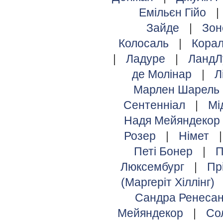
Емільєн Гійо
|
Зайде
|
Зо
Колосаль
|
Кора
|
Ладуре
|
ЛандЛ
де Молінар
|
Л
Марлен Шарель
Сентенніал
|
Мі
Надя Мейяндекор
Розер
|
Німет
Петі Бонер
|
П
Люксембург
|
Пр
(Маргеріт Хіллінг)
Сандра Ренеса
Мейяндекор
|
Со