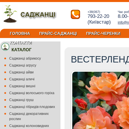
+38(067)
Час ро
793-22-20
8.00
(Київстар)
info@r
ГОЛОВНА
ПРАЙС-САДЖАНЦІ
ПРАЙС-ЧЕРЕНКИ
КОНТАКТИ
КАТАЛОГ
ВЕСТЕРЛЕН
Саджанці абрикосу
Саджанці агрусу
Саджанці айви
Саджанці аличі
Саджанці вишні
Саджанці волоського горіха
Саджанці груш
Саджанці гібридів плодових
Саджанці декоративних
рослин
Саджанці колоновидних