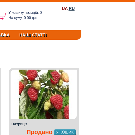
UA
RU
У кошику позицій: 0
На суму: 0.00 грн
АВКА
НАШІ СТАТТІ
Патриція
Продано