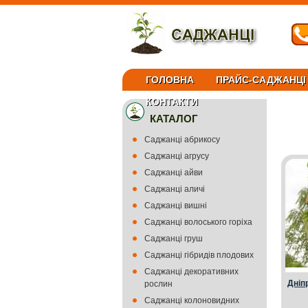
ГОЛОВНА
ПРАЙС-САДЖАНЦІ
КОНТАКТИ
КАТАЛОГ
Саджанці абрикосу
Саджанці агрусу
Саджанці айви
Саджанці аличі
Саджанці вишні
Саджанці волоського горіха
Саджанці груш
Саджанці гібридів плодових
Саджанці декоративних
Дніп
рослин
Саджанці колоновидних