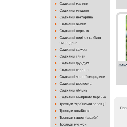
Саджанці малини
Саджанці мигдаля
Саджанці нектарина
Саджанці ожини
Саджанці персика
Саджанці порічок та білої
смородини
Саджанці сакури
Саджанці сливи
Саджанці фундука
Фен
Саджанці черешні
Саджанці чорної смородини
Саджанці шовковиці
Саджанці яблунь
Саджанці інжирного персика
Троянди Української селекції
Про
Троянди англійські
Троянди кущові (шраби)
Троянди мускусні